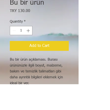
Bu bir ürün
Price
TRY 130.00
Quantity
*
Add to Cart
Bu bir ürün açıklaması. Burası 
ürününüzle ilgili boyut, malzeme, 
bakım ve temizlik talimatları gibi 
daha ayrıntılı bilgileri eklemek için 
ideal bir yer.
ÜRÜN BİLGİLERİ
Burası ürününüzle ilgili boyut,