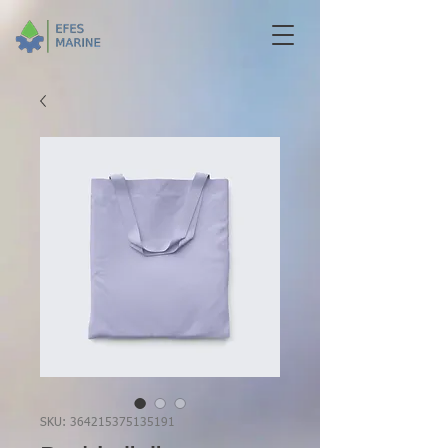
SKU: 364215375135191