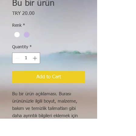
Bu bir ürün
Price
TRY 20.00
Renk
*
Quantity
*
Add to Cart
Bu bir ürün açıklaması. Burası 
ürününüzle ilgili boyut, malzeme, 
bakım ve temizlik talimatları gibi 
daha ayrıntılı bilgileri eklemek için 
ideal bir yer.