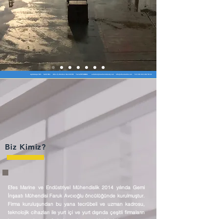
Aydıntepe Mh. Sahil Blv. Alize İş Merkezi No:191/96 Tuzla/İSTANBUL
solution@marineindustry.net
info@efesmarine.net
Tel:
+90 216 392 58 21
Biz Kimiz?
Efes Marine ve Endüstriyel Mühendislik 2014 yılında Gemi
İnşaatı Mühendisi Faruk Avcıoğlu öncülüğünde kurulmuştur.
Firma kuruluşundan bu yana tecrübeli ve uzman kadrosu,
teknolojik cihazları ile yurt içi ve yurt dışında çeşitli firmaların