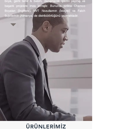
boya, gemi tamir & bakım, danışmanlık işlerini yapmış ve
başarılı projelere imza atmıştır. Bununla birlikte Chemco
Boyaları (İngiltere), MVT Nozullarının (İsviçre) ve Falch
Sujetlerinin (Almanya) de distribütörlüğünü yapmaktadır.
ÜRÜNLERİMİZ