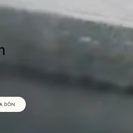
n
A DÖN