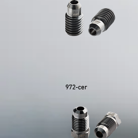
972-cer