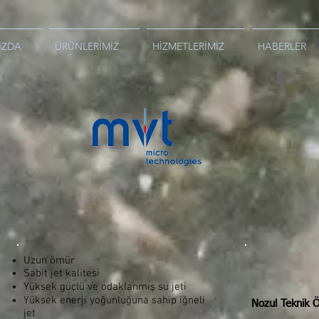
IZDA
ÜRÜNLERİMİZ
HİZMETLERİMİZ
HABERLER
Uzun ömür
Sabit jet kalitesi
Yüksek güçlü ve odaklanmış su jeti
Yüksek enerji yoğunluğuna sahip iğneli
Nozul Teknik Öz
jet