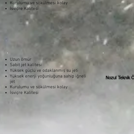
Kurulumu ve sökülmesi kolay
İsviçre Kalitesi
Uzun ömür
Sabit jet kalitesi
Yüksek güçlü ve odaklanmış su jeti
Yüksek enerji yoğunluğuna sahip iğneli
Nozul Teknik Öz
jet
Kurulumu ve sökülmesi kolay
İsviçre Kalitesi