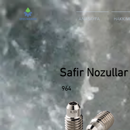
ANASAYFA
HAKKIM
Safir Nozullar
964