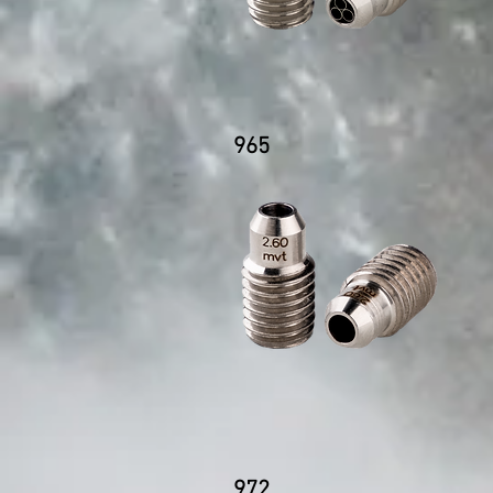
965
972