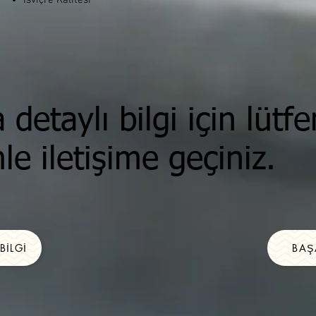
İsviçre Kalitesi
detaylı bilgi için lütfe
le iletişime geçiniz.
 BILGI
BAŞ