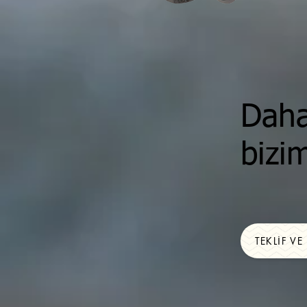
Daha 
bizim
TEKLIF VE