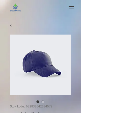
Stok kodu: 632835642834572