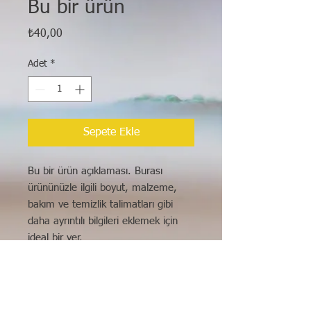
Bu bir ürün
Fiyat
₺40,00
Adet
*
Sepete Ekle
Bu bir ürün açıklaması. Burası 
ürününüzle ilgili boyut, malzeme, 
bakım ve temizlik talimatları gibi 
daha ayrıntılı bilgileri eklemek için 
ideal bir yer.
ÜRÜN BİLGİLERİ
Burası ürününüzle ilgili boyut,